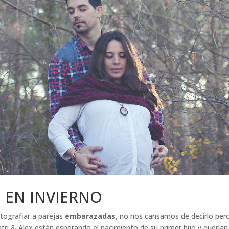
 EN INVIERNO
tografiar a parejas
embarazadas
, no nos cansamos de decirlo pero
tri & Alex están esperando el nacimiento de su primer hijo y querí