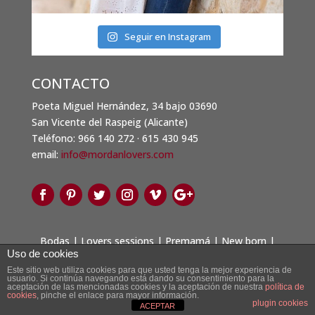
Seguir en Instagram
CONTACTO
Poeta Miguel Hernández, 34 bajo 03690
San Vicente del Raspeig (Alicante)
Teléfono: 966 140 272 · 615 430 945
email:
info@mordanlovers.com
Bodas
|
Lovers sessions
|
Premamá
|
New born
|
Uso de cookies
Comuniones
|
Infantil
| Familiar |
Blog
|
Contacto
Este sitio web utiliza cookies para que usted tenga la mejor experiencia de
usuario. Si continúa navegando está dando su consentimiento para la
Diseñado por
Elegant Themes
| Desarrollado por
aceptación de las mencionadas cookies y la aceptación de nuestra
política de
cookies
, pinche el enlace para mayor información.
WordPress
plugin cookies
ACEPTAR