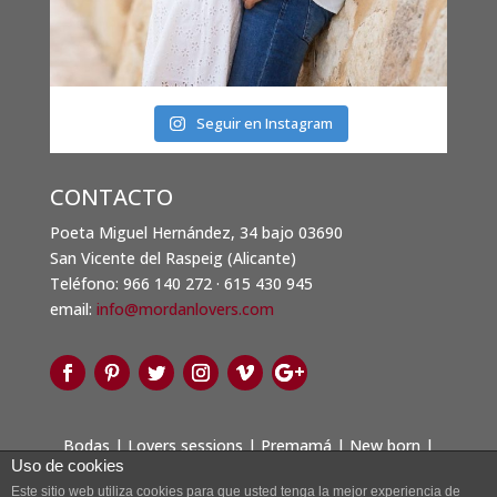
Seguir en Instagram
CONTACTO
Poeta Miguel Hernández, 34 bajo 03690
San Vicente del Raspeig (Alicante)
Teléfono: 966 140 272 · 615 430 945
email:
info@mordanlovers.com
Bodas
|
Lovers sessions
|
Premamá
|
New born
|
Uso de cookies
Comuniones
|
Infantil
| Familiar |
Blog
|
Contacto
Este sitio web utiliza cookies para que usted tenga la mejor experiencia de